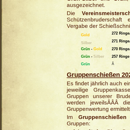
ausgezeichnet.
Die
Vereinsmeistersc
Schützenbruderschaft 
Vergabe der Schießschn
272 Ring
Gold
271 Ring
Silber
Grün
-
Gold
270 Ring
Grün
-
Silber
257 Ringe
Grün
Â
Gruppenschießen 20
Es findet jährlich auch e
jeweilige Gruppenkas
Gruppen unserer Brude
werden jeweilsÂÂÂ
d
Gruppenwertung ermittelt
Im
Gruppenschieße
Gruppen: