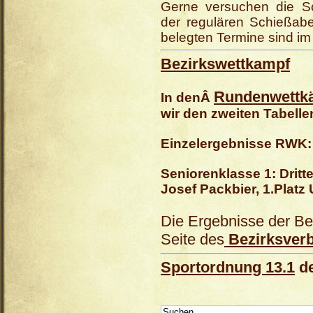
Gerne versuchen die S
der regulären Schießabe
belegten Termine sind i
Bezirkswettkampf
Rundenwettk
In denÂ
wir den zweiten Tabellen
Einzelergebnisse RWK:
Seniorenklasse 1: Dritter
Josef Packbier, 1.Plat
Die Ergebnisse der Bez
Seite des
Bezirksver
Sportordnung 13.1
d