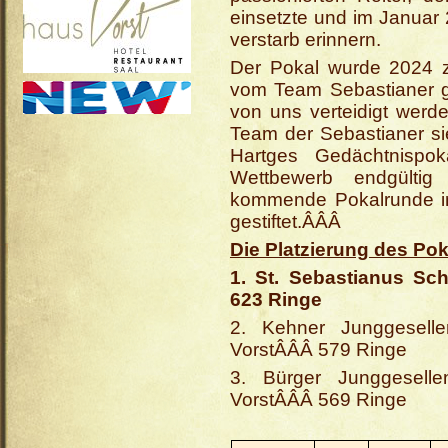
einsetzte und im Januar
verstarb erinnern.
Der Pokal
wurde 2024 
vom Team Sebastianer g
von uns verteidigt werd
Team der Sebastianer sie
Hartges Gedächtnisp
Wettbewerb endgültig
kommende Pokalrunde im
gestiftet.
ÂÂÂ
Die Platzierung des Po
1. St. Sebastianus Sch
623 Ringe
2.
Kehner Junggeselle
VorstÂÂÂ
579 Ringe
3.
Bürger Junggeselle
VorstÂÂÂ
569 Ringe